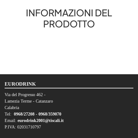
INFORMAZIONI DEL
PRODOTTO
EURODRINK
Via del Progresso 462 -
Lamezia Terme - Catanzaro
Calabria
Tel:
0968/27208 -
0968/359070
Email:
eurodrink2001@tiscali.it
P.IVA: 02031710797