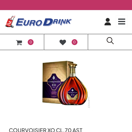
O
0
0
COURVOISIER XO CL.70 AST