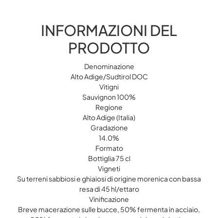
INFORMAZIONI DEL
PRODOTTO
Denominazione
Alto Adige/Sudtirol DOC
Vitigni
Sauvignon 100%
Regione
Alto Adige (Italia)
Gradazione
14.0%
Formato
Bottiglia 75 cl
Vigneti
Su terreni sabbiosi e ghiaiosi di origine morenica con bassa
resa di 45 hl/ettaro
Vinificazione
Breve macerazione sulle bucce, 50% fermenta in acciaio,