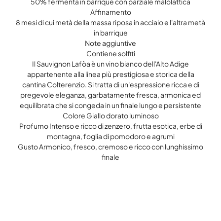
50% fermenta in barrique con parziale malolattica
Affinamento
8 mesi di cui metà della massa riposa in acciaio e l'altra metà
in barrique
Note aggiuntive
Contiene solfiti
Il Sauvignon Lafòa è un vino bianco dell'Alto Adige
appartenente alla linea più prestigiosa e storica della
cantina Colterenzio. Si tratta di un'espressione ricca e di
pregevole eleganza, garbatamente fresca, armonica ed
equilibrata che si congeda in un finale lungo e persistente
Colore Giallo dorato luminoso
Profumo Intenso e ricco di zenzero, frutta esotica, erbe di
montagna, foglia di pomodoro e agrumi
Gusto Armonico, fresco, cremoso e ricco con lunghissimo
finale