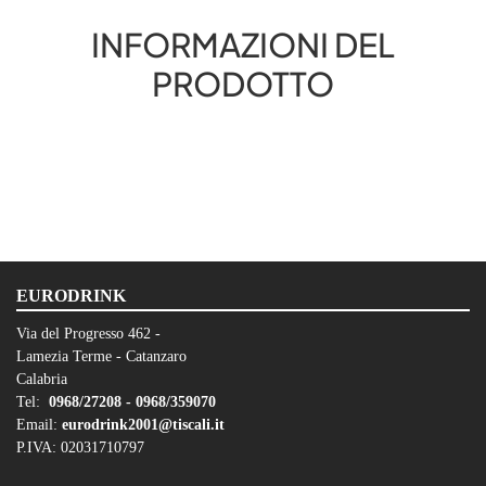
INFORMAZIONI DEL
PRODOTTO
EURODRINK
Via del Progresso 462 -
Lamezia Terme - Catanzaro
Calabria
Tel:
0968/27208 -
0968/359070
Email:
eurodrink2001@tiscali.it
P.IVA: 02031710797