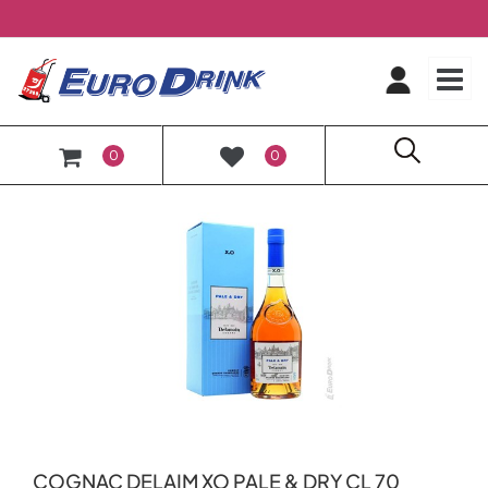
O
0
0
COGNAC DELAIM XO PALE & DRY CL 70