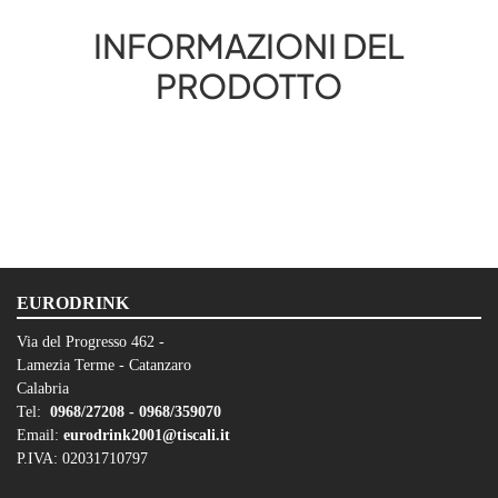
INFORMAZIONI DEL
PRODOTTO
EURODRINK
Via del Progresso 462 -
Lamezia Terme - Catanzaro
Calabria
Tel:
0968/27208 -
0968/359070
Email:
eurodrink2001@tiscali.it
P.IVA: 02031710797