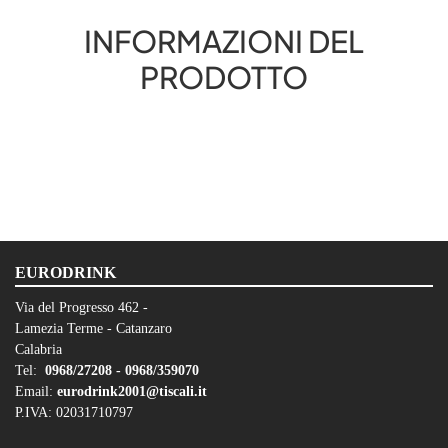
INFORMAZIONI DEL
PRODOTTO
EURODRINK
Via del Progresso 462 -
Lamezia Terme - Catanzaro
Calabria
Tel:
0968/27208 -
0968/359070
Email:
eurodrink2001@tiscali.it
P.IVA: 02031710797