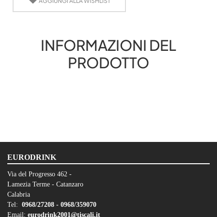
AGGIUNGI ALLA WISHLIST
INFORMAZIONI DEL
PRODOTTO
EURODRINK
Via del Progresso 462 -
Lamezia Terme - Catanzaro
Calabria
Tel:
0968/27208 -
0968/359070
Email:
eurodrink2001@tiscali.it