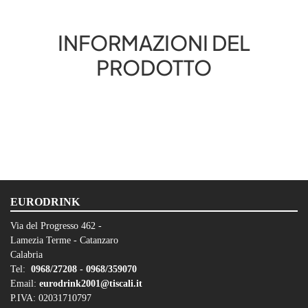
INFORMAZIONI DEL
PRODOTTO
EURODRINK
Via del Progresso 462 -
Lamezia Terme - Catanzaro
Calabria
Tel:
0968/27208 -
0968/359070
Email:
eurodrink2001@tiscali.it
P.IVA: 02031710797