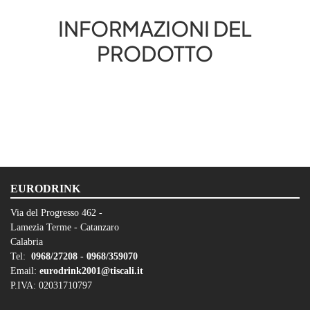
INFORMAZIONI DEL
PRODOTTO
EURODRINK
Via del Progresso 462 -
Lamezia Terme - Catanzaro
Calabria
Tel:
0968/27208 -
0968/359070
Email:
eurodrink2001@tiscali.it
P.IVA: 02031710797