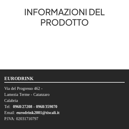
INFORMAZIONI DEL
PRODOTTO
EURODRINK
Via del Progresso 462 -
Lamezia Terme - Catanzaro
Calabria
Tel:
0968/27208 -
0968/359070
Email:
eurodrink2001@tiscali.it
P.IVA: 02031710797