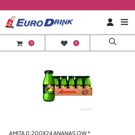
O
0
0
AMITA 0.200X24 ANANAS OW *