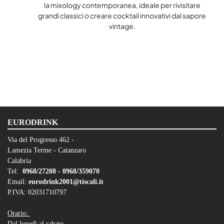
la mixology contemporanea, ideale per rivisitare
grandi classici o creare cocktail innovativi dal sapore
vintage.
EURODRINK
Via del Progresso 462 -
Lamezia Terme - Catanzaro
Calabria
Tel:
0968/27208 -
0968/359070
Email:
eurodrink2001@tiscali.it
P.IVA: 02031710797
Orario:
Dal lunedì al sabato