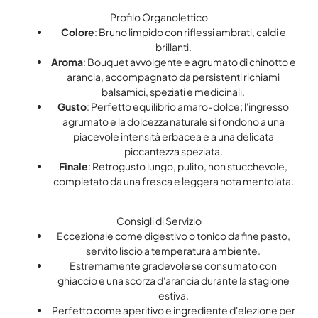
Profilo Organolettico
Colore
: Bruno limpido con riflessi ambrati, caldi e
brillanti.
Aroma
: Bouquet avvolgente e agrumato di chinotto e
arancia, accompagnato da persistenti richiami
balsamici, speziati e medicinali.
Gusto
: Perfetto equilibrio amaro-dolce; l'ingresso
agrumato e la dolcezza naturale si fondono a una
piacevole intensità erbacea e a una delicata
piccantezza speziata.
Finale
: Retrogusto lungo, pulito, non stucchevole,
completato da una fresca e leggera nota mentolata.
Consigli di Servizio
Eccezionale come digestivo o tonico da fine pasto,
servito liscio a temperatura ambiente.
Estremamente gradevole se consumato con
ghiaccio e una scorza d'arancia durante la stagione
estiva.
Perfetto come aperitivo e ingrediente d'elezione per