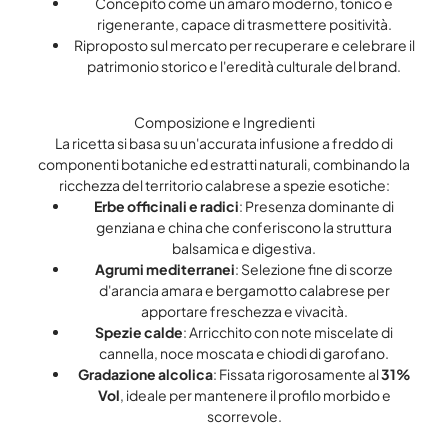
Concepito come un amaro moderno, tonico e
rigenerante, capace di trasmettere positività.
Riproposto sul mercato per recuperare e celebrare il
patrimonio storico e l'eredità culturale del brand.
Composizione e Ingredienti
La ricetta si basa su un'accurata infusione a freddo di
componenti botaniche ed estratti naturali, combinando la
ricchezza del territorio calabrese a spezie esotiche:
Erbe officinali e radici
: Presenza dominante di
genziana e china che conferiscono la struttura
balsamica e digestiva.
Agrumi mediterranei
: Selezione fine di scorze
d'arancia amara e bergamotto calabrese per
apportare freschezza e vivacità.
Spezie calde
: Arricchito con note miscelate di
cannella, noce moscata e chiodi di garofano.
Gradazione alcolica
: Fissata rigorosamente al
31%
Vol
, ideale per mantenere il profilo morbido e
scorrevole.