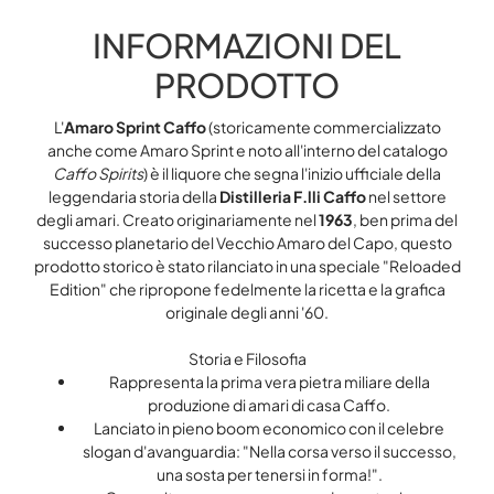
INFORMAZIONI DEL
PRODOTTO
L'
Amaro Sprint Caffo
(storicamente commercializzato
anche come Amaro Sprint e noto all'interno del catalogo
Caffo Spirits
) è il liquore che segna l'inizio ufficiale della
leggendaria storia della
Distilleria F.lli Caffo
nel settore
degli amari. Creato originariamente nel
1963
, ben prima del
successo planetario del Vecchio Amaro del Capo, questo
prodotto storico è stato rilanciato in una speciale "Reloaded
Edition" che ripropone fedelmente la ricetta e la grafica
originale degli anni '60.
Storia e Filosofia
Rappresenta la prima vera pietra miliare della
produzione di amari di casa Caffo.
Lanciato in pieno boom economico con il celebre
slogan d'avanguardia: "Nella corsa verso il successo,
una sosta per tenersi in forma!".