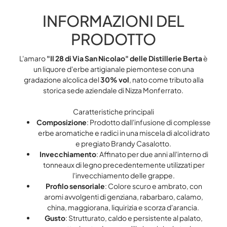
INFORMAZIONI DEL
PRODOTTO
L'amaro
"Il 28 di Via San Nicolao" delle Distillerie Berta
è
un liquore d'erbe artigianale piemontese con una
gradazione alcolica del
30% vol
, nato come tributo alla
storica sede aziendale di Nizza Monferrato.
Caratteristiche principali
Composizione
: Prodotto dall'infusione di complesse
erbe aromatiche e radici in una miscela di alcol idrato
e pregiato Brandy Casalotto.
Invecchiamento
: Affinato per due anni all'interno di
tonneaux di legno precedentemente utilizzati per
l'invecchiamento delle grappe.
Profilo sensoriale
: Colore scuro e ambrato, con
aromi avvolgenti di genziana, rabarbaro, calamo,
china, maggiorana, liquirizia e scorza d'arancia.
Gusto
: Strutturato, caldo e persistente al palato,