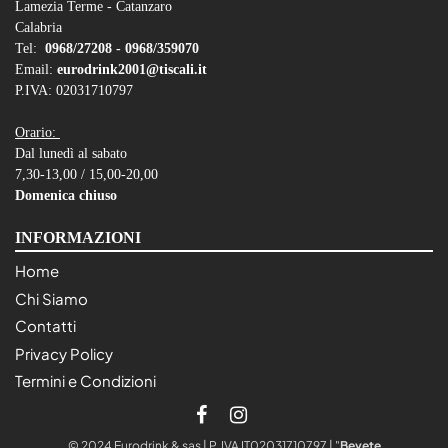
Lamezia Terme - Catanzaro
Calabria
Tel:
0968/27208 -
0968/359070
Email:
eurodrink2001@tiscali.it
P.IVA: 02031710797
Orario:
Dal lunedì al sabato
7,30-13,00 / 15,00-20,00
Domenica chiuso
INFORMAZIONI
Home
Chi Siamo
Contatti
Privacy Policy
Termini e Condizioni
© 2024 Eurodrink & sas | P. IVA IT02031710797 | "
Bevete