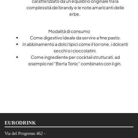
caratterizzato da un equilibrio originale tra la
complessità del brandy e le note amaricanti delle
erbe.
Modalità di consumo
Come digestivo ideale da servire a fine pasto.
In abbinamento a dolci tipici come il torrone, i dolcetti
secchi o i cioccolatini.
Come ingrediente per cocktail strutturati, ad
esempio nel "Berta Tonic" combinato con il gin.
EURODRINK
Via del Progresso 462 -