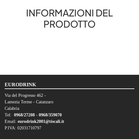
INFORMAZIONI DEL
PRODOTTO
EURODRINK
Via del Progresso 462 -
Lamezia Terme - Catanzaro
Calabria
Tel:
0968/27208 -
0968/359070
Email:
eurodrink2001@tiscali.it
P.IVA: 02031710797